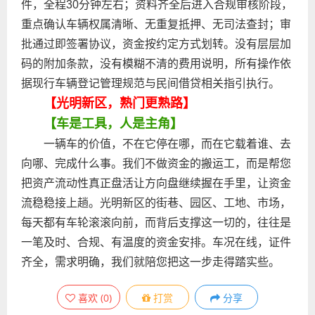
件，全程30分钟左右；资料齐全后进入合规审核阶段，
重点确认车辆权属清晰、无重复抵押、无司法查封；审
批通过即签署协议，资金按约定方式划转。没有层层加
码的附加条款，没有模糊不清的费用说明，所有操作依
据现行车辆登记管理规范与民间借贷相关指引执行。
【光明新区，熟门更熟路】
【车是工具，人是主角】
一辆车的价值，不在它停在哪，而在它载着谁、去
向哪、完成什么事。我们不做资金的搬运工，而是帮您
把资产流动性真正盘活让方向盘继续握在手里，让资金
流稳稳接上趟。光明新区的街巷、园区、工地、市场，
每天都有车轮滚滚向前，而背后支撑这一切的，往往是
一笔及时、合规、有温度的资金安排。车况在线，证件
齐全，需求明确，我们就陪您把这一步走得踏实些。
喜欢
(
0
)
打赏
分享