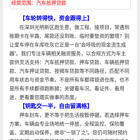
经营范围：汽车抵押贷款
【车轮转得快，资金跟得上】
在深圳光明新区跑生意、做工程、接项目，常遇到
账期卡在半路、尾款还没到账、临时要垫资的窘境？别
让爱车停在车库吃灰它正是一台“会呼吸的现金流生成
器”。我们专注车辆相关融资服务，以合规方式为车主
提供灵活支持：汽车抵押贷款、押车贷款、车辆抵押贷
款、汽车押证贷款、按揭车贷款等不同路径，匹配不同
用车状态与资金节奏。不是所有车都得锁进仓库，也不
是所有手续都得跑断腿；关键看车况、看证件、看用
途，更看重您踏实做事的态度。
【钥匙交一半，自由留满格】
押车封车，更不等于把生活按暂停键。若选择押车
方案，车辆由专业场地统一停放，全程监控、保险覆
盖、定期启动保养，绝非“一锁了之”。您仍可随时预约