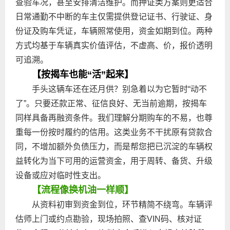
查验车况，甚至安排清洁维护。而押证类方案则更适合
日常通勤不中断的车主仅需提供登记证书、行驶证、身
份证及购车凭证，车辆照常使用，资金如期到位。两种
方式均基于车辆真实价值评估，不虚高、价，报价透明
可追溯。
【按揭车也能“活”起来】
手头这辆车还在还月供？别急着以为它暂时“动不
了”。只要还款正常、征信良好、无当前逾期，按揭车
同样具备再融资条件。我们理解分期购车的不易，也尊
重每一份按时履约的信用。这类业务不干扰原有贷款合
同，不增加额外负债压力，而是帮您把已沉淀的车辆权
益转化为当下可用的运营资金，用于周转、备货、升级
设备或应对临时性支出。
【流程像换机油一样顺】
从资料初审到资金到位，环节精简不绕弯。车辆评
估师上门或约点勘验，现场拍照、查VIN码、核对证